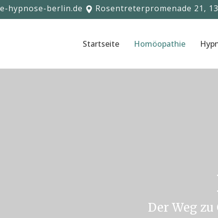
-hypnose-berlin.de
​Rosentreterpromenade 21, 13
Startseite
Homöopathie
Hyp
Der Weg zu