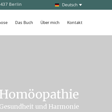
437 Berlin
nose
Das Buch
Über mich
Kontakt
Homöopathie
 Gesundheit und Harmonie