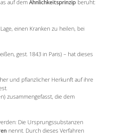
 das auf dem
Ähnlichkeitsprinzip
beruht:
Lage, einen Kranken zu heilen, bei
ißen, gest. 1843 in Paris) – hat dieses
er und pflanzlicher Herkunft auf ihre
st.
ren) zusammengefasst, die dem
 werden: Die Ursprungssubstanzen
ren
nennt. Durch dieses Verfahren