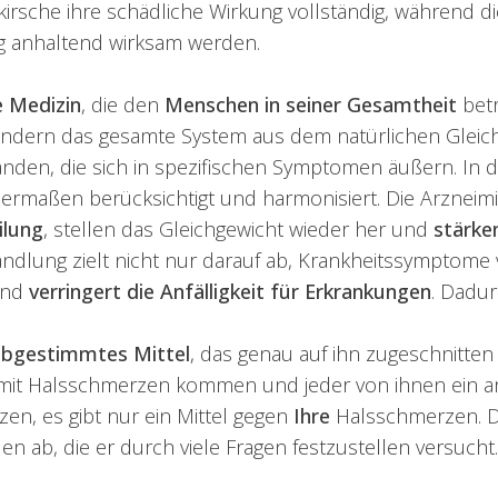
llkirsche ihre schädliche Wirkung vollständig, während 
ng anhaltend wirksam werden.
e Medizin
, die den
Menschen in seiner Gesamtheit
betr
ondern das gesamte System aus dem natürlichen Gleich
anden, die sich in spezifischen Symptomen äußern. I
hermaßen berücksichtigt und harmonisiert. Die Arzneimi
ilung
, stellen das Gleichgewicht wieder her und
stärke
ndlung zielt nicht nur darauf ab, Krankheitssymptome
 und
verringert die Anfälligkeit für Erkrankungen
. Dadur
 abgestimmtes Mittel
, das genau auf ihn zugeschnitten 
 Halsschmerzen kommen und jeder von ihnen ein ander
en, es gibt nur ein Mittel gegen
Ihre
Halsschmerzen. D
en ab, die er durch viele Fragen festzustellen versucht.